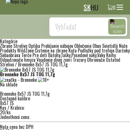
SK
HU
0
Search
Kategórie
Zbrane
Strelivo
Optika
Prebíjanie nábojov
Oblečenie
Obuv
Svietidlá
Nože
Produkty WildZone
Čistenie na zbrane
Koža
Podložky pod trofeje
Darčeky
Sebaobrana
Terče
Pre deti
Batohy,Tašky,Posedové vaky,Vaky
Knihy
Odpudzovače hmyzu
Vnadenie divej zveri
Trezory
Ohrievače
Ostatné
Strelivo
/
Brenneke 8x57 JS TOG 11,7g
Brenneke 8x57 JS TOG 11,7g
Na sklade
Brenneke 8x57 JS TOG 11,7g
Dostupné kalibre:
8x57 JS
Kus / Krabica:
20/ks
Jednotková cena:
Naša cena bez DPH