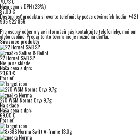
70,73 €
Naša cena s DPH (23%)
87,00 €
Dostupnosť produktu si overte telefonicky počas otváracích hodín:
+421
905 922 856
.
Pre osobný odber a viac informácií nás kontaktujte
telefonicky
,
mailom
alebo osobne. Predaj tohto tovaru nie je možné na diaľku.
Súvisiace produkty
22 Hornet S&B SP
Nie je na sklade
Naša cena s dph:
23,60 €
Pozrieť
270 WSM Norma Oryx 9,7g
Na sklade
Naša cena s dph:
69,00 €
Pozrieť