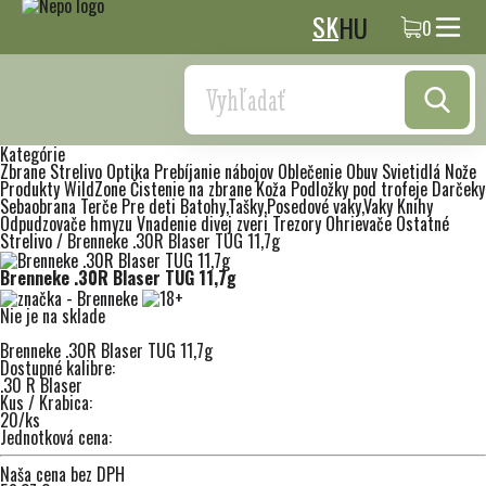
SK
HU
0
Search
Kategórie
Zbrane
Strelivo
Optika
Prebíjanie nábojov
Oblečenie
Obuv
Svietidlá
Nože
Produkty WildZone
Čistenie na zbrane
Koža
Podložky pod trofeje
Darčeky
Sebaobrana
Terče
Pre deti
Batohy,Tašky,Posedové vaky,Vaky
Knihy
Odpudzovače hmyzu
Vnadenie divej zveri
Trezory
Ohrievače
Ostatné
Strelivo
/
Brenneke .30R Blaser TUG 11,7g
Brenneke .30R Blaser TUG 11,7g
Nie je na sklade
Brenneke .30R Blaser TUG 11,7g
Dostupné kalibre:
.30 R Blaser
Kus / Krabica:
20/ks
Jednotková cena:
Naša cena bez DPH