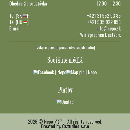
Obednajšia prestávka
12:00 - 12:30
Tel (SK
):
+421 31 552 93 85
Tel (HU
):
+421 905 922 856
E-mail:
info@nepo.sk
Wir sprechen Deutsch.
(Volajte prosím počas otváracích hodín)
Sociálne médiá
Platby
2026 © Nepo 🇸🇰 - All rights reserved.
Created by:
Cstudios s.r.o