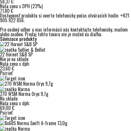
58,37 €
Naša cena s DPH (23%)
71,80 €
Dostupnosť produktu si overte telefonicky počas otváracích hodín:
+421
905 922 856
.
Pre osobný odber a viac informácií nás kontaktujte
telefonicky
,
mailom
alebo osobne. Predaj tohto tovaru nie je možné na diaľku.
Súvisiace produkty
22 Hornet S&B SP
Nie je na sklade
Naša cena s dph:
23,60 €
Pozrieť
270 WSM Norma Oryx 9,7g
Na sklade
Naša cena s dph:
69,00 €
Pozrieť