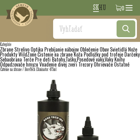
SK
HU
0
Search
Kategórie
Zbrane
Strelivo
Optika
Prebíjanie nábojov
Oblečenie
Obuv
Svietidlá
Nože
Produkty WildZone
Čistenie na zbrane
Koža
Podložky pod trofeje
Darčeky
Sebaobrana
Terče
Pre deti
Batohy,Tašky,Posedové vaky,Vaky
Knihy
Odpudzovače hmyzu
Vnadenie divej zveri
Trezory
Ohrievače
Ostatné
Čistenie na zbrane
/
BoreTech Eliminator 473ml