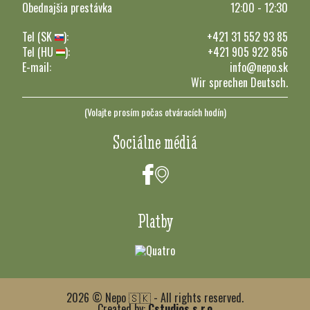
Obednajšia prestávka
12:00 - 12:30
Tel (SK
):
+421 31 552 93 85
Tel (HU
):
+421 905 922 856
E-mail:
info@nepo.sk
Wir sprechen Deutsch.
(Volajte prosím počas otváracích hodín)
Sociálne médiá
Platby
2026 © Nepo 🇸🇰 - All rights reserved.
Created by:
Cstudios s.r.o