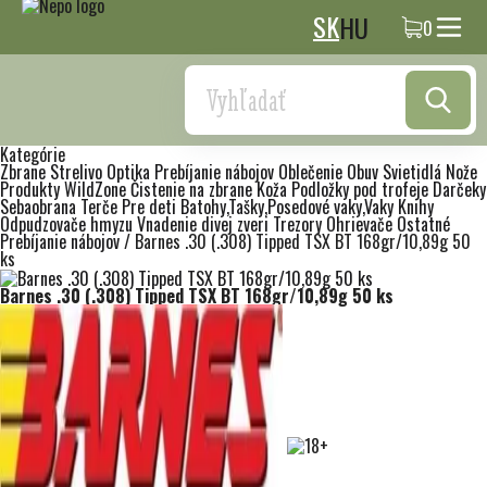
SK
HU
0
Search
Kategórie
Zbrane
Strelivo
Optika
Prebíjanie nábojov
Oblečenie
Obuv
Svietidlá
Nože
Produkty WildZone
Čistenie na zbrane
Koža
Podložky pod trofeje
Darčeky
Sebaobrana
Terče
Pre deti
Batohy,Tašky,Posedové vaky,Vaky
Knihy
Odpudzovače hmyzu
Vnadenie divej zveri
Trezory
Ohrievače
Ostatné
Prebíjanie nábojov
/
Barnes .30 (.308) Tipped TSX BT 168gr/10,89g 50
ks
Barnes .30 (.308) Tipped TSX BT 168gr/10,89g 50 ks