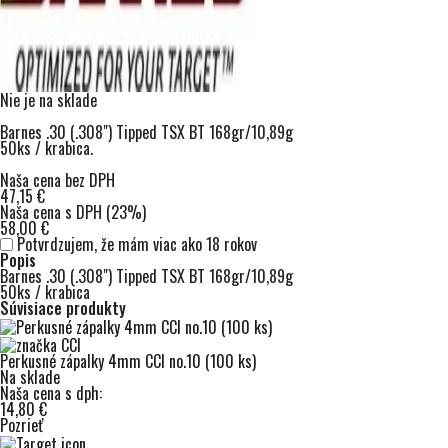
Nie je na sklade
Barnes .30 (.308") Tipped TSX BT 168gr/10,89g
50ks / krabica.
Naša cena bez DPH
47,15 €
Naša cena s DPH (23%)
58,00 €
Potvrdzujem, že mám viac ako 18 rokov
Popis
Barnes .30 (.308") Tipped TSX BT 168gr/10,89g
50ks / krabica
Súvisiace produkty
Perkusné zápalky 4mm CCI no.10 (100 ks)
Na sklade
Naša cena s dph:
14,80 €
Pozrieť