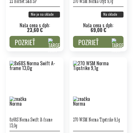
22 Hornet S&B SP
270 WSM Norma Oryx 9,7g
Nie je na sklade
Na sklade
Naša cena s dph:
Naša cena s dph:
23,60 €
69,00 €
POZRIEŤ
POZRIEŤ
8x68S Norma Swift A-frame
270 WSM Norma Tipstrike 9,1g
13,0g