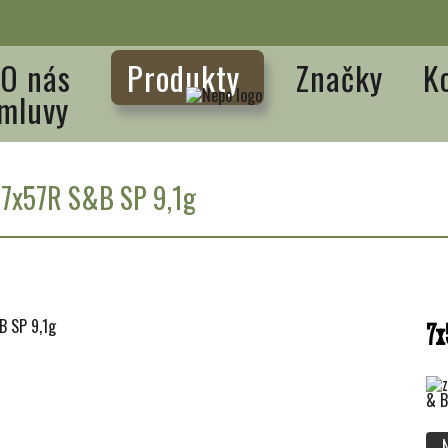
O nás
Produkty
Značky
K
mluvy
/
7x57R S&B SP 9,1g
7x