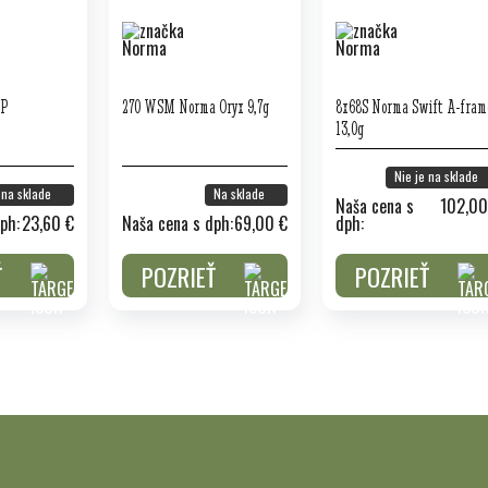
SP
270 WSM Norma Oryx 9,7g
8x68S Norma Swift A-fram
13,0g
Nie je na sklade
 na sklade
Na sklade
Naša cena s
102,00
ph:
23,60 €
Naša cena s dph:
69,00 €
dph:
Ť
POZRIEŤ
POZRIEŤ