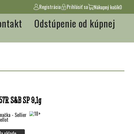
Registrácia
Prihlásiť sa
Nákupný košík
0
ontakt
Odstúpenie od kúpnej
57R S&B SP 9,1g
Na sklade