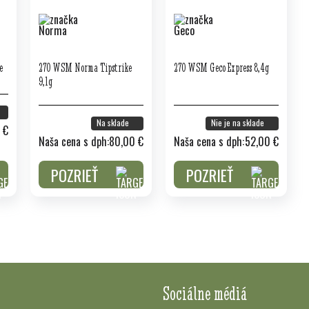
e
270 WSM Norma Tipstrike
270 WSM Geco Express 8,4g
9,1g
Na sklade
Nie je na sklade
 €
Naša cena s dph:
80,00 €
Naša cena s dph:
52,00 €
POZRIEŤ
POZRIEŤ
Sociálne médiá