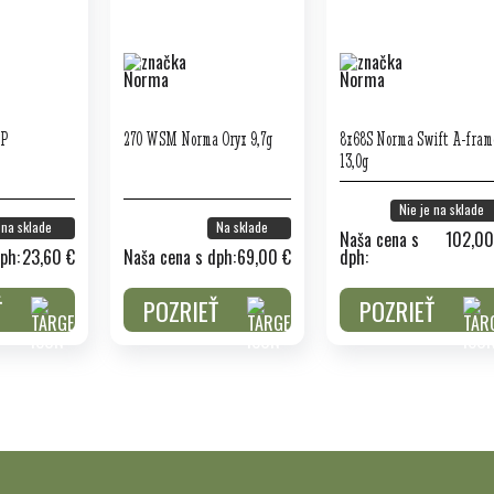
SP
270 WSM Norma Oryx 9,7g
8x68S Norma Swift A-fram
13,0g
Nie je na sklade
 na sklade
Na sklade
Naša cena s
102,00
ph:
23,60 €
Naša cena s dph:
69,00 €
dph:
Ť
POZRIEŤ
POZRIEŤ