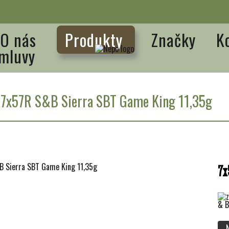
O nás
Produkty
Značky
K
mluvy
/
7x57R S&B Sierra SBT Game King 11,35g
7x