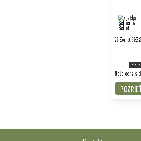
22 Hornet S&B 
Nie je
Naša cena s d
POZRIE