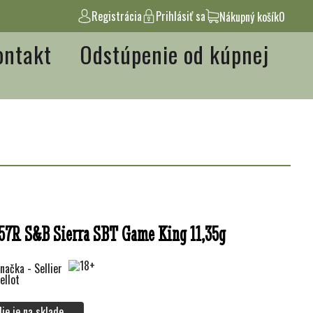
Registrácia
Prihlásiť sa
Nákupný košík
0
ontakt
Odstúpenie od kúpnej
57R S&B Sierra SBT Game King 11,35g
Nie je na sklade