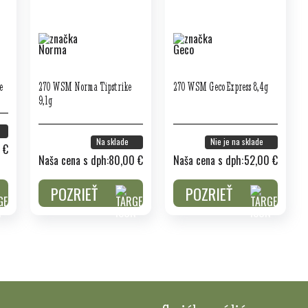
e
270 WSM Norma Tipstrike
270 WSM Geco Express 8,4g
9,1g
Na sklade
Nie je na sklade
 €
Naša cena s dph:
80,00 €
Naša cena s dph:
52,00 €
POZRIEŤ
POZRIEŤ