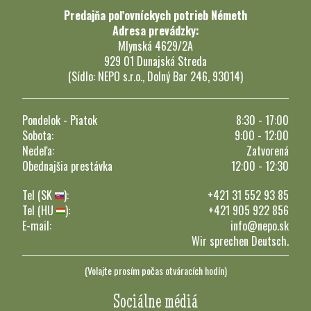
Predajňa poľovníckych potrieb Németh
Adresa prevádzky:
Mlynská 4629/2A
929 01 Dunajská Streda
(Sídlo: NEPO s.r.o., Dolný Bar 246, 93014)
Pondelok - Piatok
8:30 - 17:00
Sobota:
9:00 - 12:00
Nedeľa:
Zatvorená
Obednajšia prestávka
12:00 - 12:30
Tel (SK
):
+421 31 552 93 85
Tel (HU
):
+421 905 922 856
E-mail:
info@nepo.sk
Wir sprechen Deutsch.
(Volajte prosím počas otváracích hodín)
Sociálne médiá