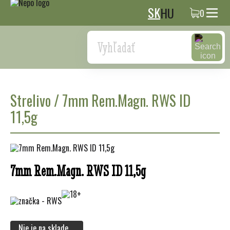
SK
HU
0
Search
Strelivo
/
7mm Rem.Magn. RWS ID
11,5g
7mm Rem.Magn. RWS ID 11,5g
Nie je na sklade