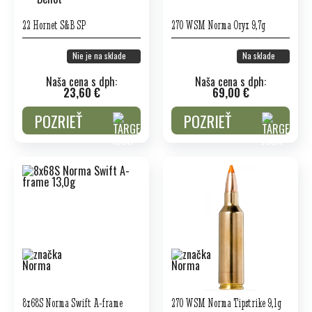
22 Hornet S&B SP
270 WSM Norma Oryx 9,7g
Nie je na sklade
Na sklade
Naša cena s dph:
Naša cena s dph:
23,60 €
69,00 €
POZRIEŤ
POZRIEŤ
8x68S Norma Swift A-frame
270 WSM Norma Tipstrike 9,1g