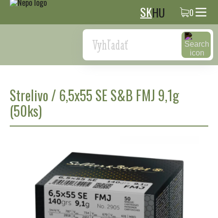
SK
HU
0
Search
Strelivo
/
6,5x55 SE S&B FMJ 9,1g
(50ks)