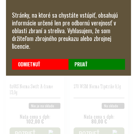
POZRIEŤ
POZRIEŤ
Stránky, na ktoré sa chystáte vstúpiť, obsahujú
informácie určené len pre odbornú verejnosť v
oblasti zbraní a streliva. Vyhlasujem, že som
držiteľom zbrojného preukazu alebo zbrojnej
licencie.
ODMIETNUŤ
PRIJAŤ
8x68S Norma Swift A-frame
270 WSM Norma Tipstrike 9,1g
13,0g
Nie je na sklade
Na sklade
Naša cena s dph:
Naša cena s dph:
102,00 €
80,00 €
POZRIEŤ
POZRIEŤ