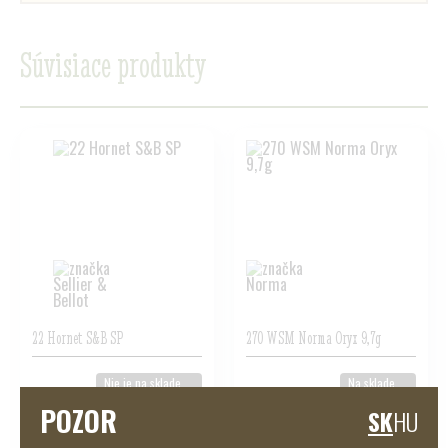
Súvisiace produkty
22 Hornet S&B SP
270 WSM Norma Oryx 9,7g
Nie je na sklade
Na sklade
POZOR
SK
HU
Naša cena s dph:
Naša cena s dph:
23,60 €
69,00 €