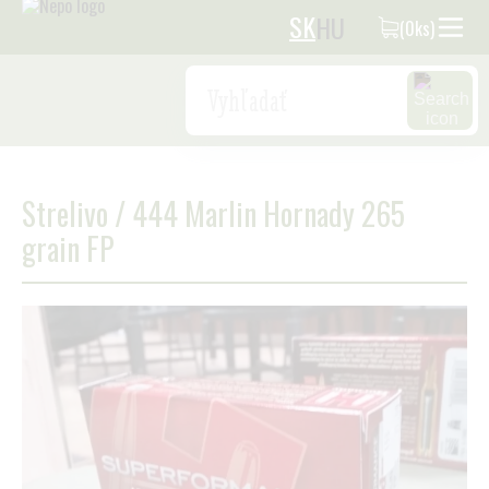
SK
HU
(0ks)
Search
Strelivo
/
444 Marlin Hornady 265
grain FP