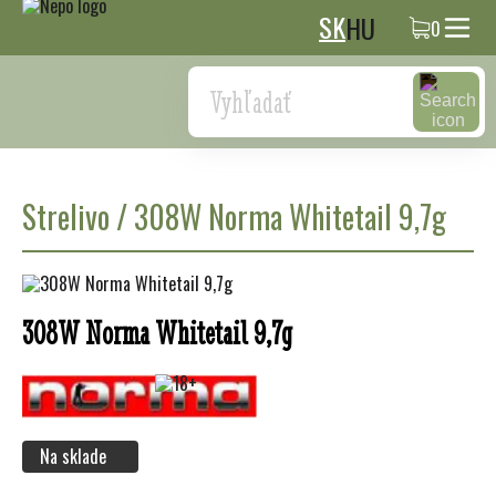
SK
HU
0
Search
Strelivo
/
308W Norma Whitetail 9,7g
308W Norma Whitetail 9,7g
Na sklade