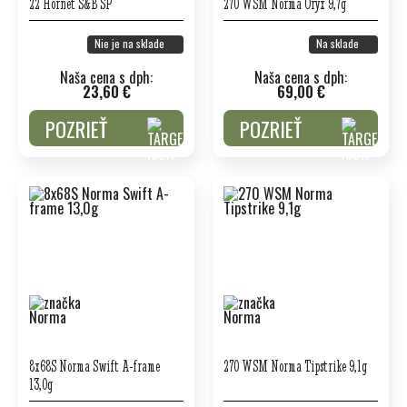
22 Hornet S&B SP
270 WSM Norma Oryx 9,7g
Nie je na sklade
Na sklade
Naša cena s dph:
Naša cena s dph:
23,60 €
69,00 €
POZRIEŤ
POZRIEŤ
8x68S Norma Swift A-frame
270 WSM Norma Tipstrike 9,1g
13,0g