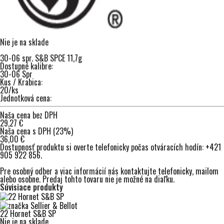
Nie je na sklade
30-06 spr. S&B SPCE 11,7g
Dostupné kalibre:
30-06 Spr
Kus / Krabica:
20/ks
Jednotková cena:
Naša cena bez DPH
29,27 €
Naša cena s DPH (23%)
36,00 €
Dostupnosť produktu si overte telefonicky počas otváracích hodín:
+421
905 922 856
.
Pre osobný odber a viac informácií nás kontaktujte
telefonicky
,
mailom
alebo osobne. Predaj tohto tovaru nie je možné na diaľku.
Súvisiace produkty
22 Hornet S&B SP
Nie je na sklade