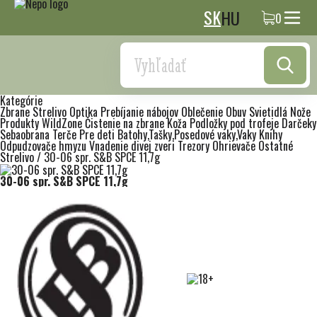
SK
HU
0
Search
Kategórie
Zbrane
Strelivo
Optika
Prebíjanie nábojov
Oblečenie
Obuv
Svietidlá
Nože
Produkty WildZone
Čistenie na zbrane
Koža
Podložky pod trofeje
Darčeky
Sebaobrana
Terče
Pre deti
Batohy,Tašky,Posedové vaky,Vaky
Knihy
Odpudzovače hmyzu
Vnadenie divej zveri
Trezory
Ohrievače
Ostatné
Strelivo
/
30-06 spr. S&B SPCE 11,7g
30-06 spr. S&B SPCE 11,7g