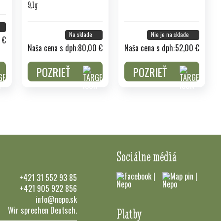
9,1g
Na sklade
Nie je na sklade
 €
Naša cena s dph:
80,00 €
Naša cena s dph:
52,00 €
POZRIEŤ
POZRIEŤ
Sociálne médiá
+421 31 552 93 85
+421 905 922 856
info@nepo.sk
Wir sprechen Deutsch.
Platby