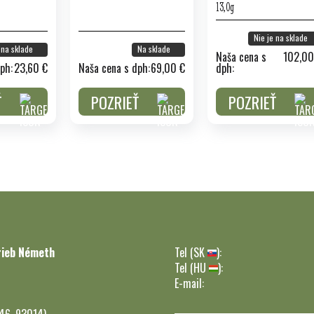
13,0g
Nie je na sklade
 na sklade
Na sklade
Naša cena s
102,00
ph:
23,60 €
Naša cena s dph:
69,00 €
dph:
Ť
POZRIEŤ
POZRIEŤ
rieb Németh
Tel (SK
):
Tel (HU
):
E-mail:
246, 93014)