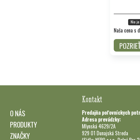
Nie je
Naša cena s d
POZRIE
Kontakt
O NÁS
Predajňa poľovníckych pot
Adresa prevádzky:
PRODUKTY
Mlynská 4629/2A
929 01 Dunajská Streda
ZNAČKY
(Sídlo: NEPO s.r.o., Dolný Bar 