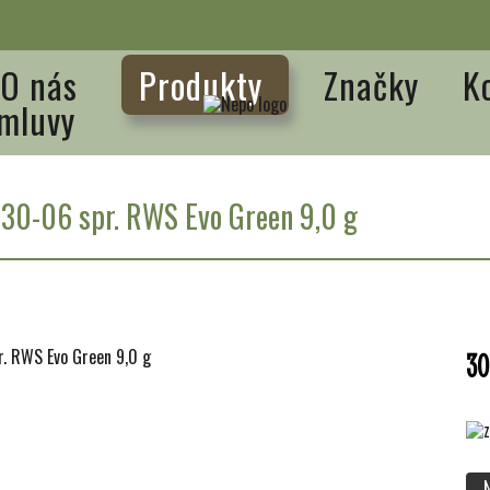
O nás
Produkty
Značky
K
mluvy
/
30-06 spr. RWS Evo Green 9,0 g
30