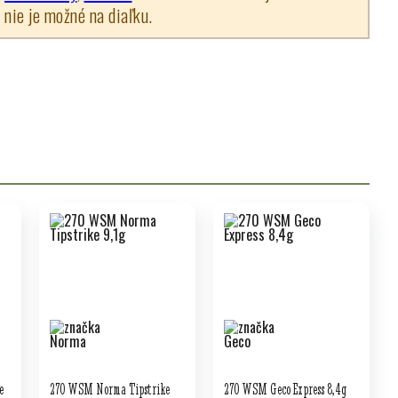
nie je možné na diaľku.
e
270 WSM Norma Tipstrike
270 WSM Geco Express 8,4g