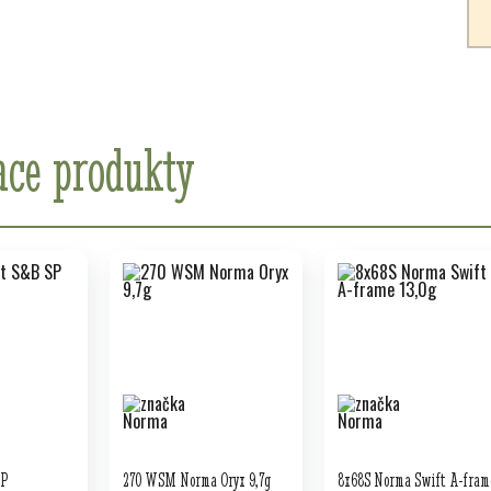
ace produkty
SP
270 WSM Norma Oryx 9,7g
8x68S Norma Swift A-fram