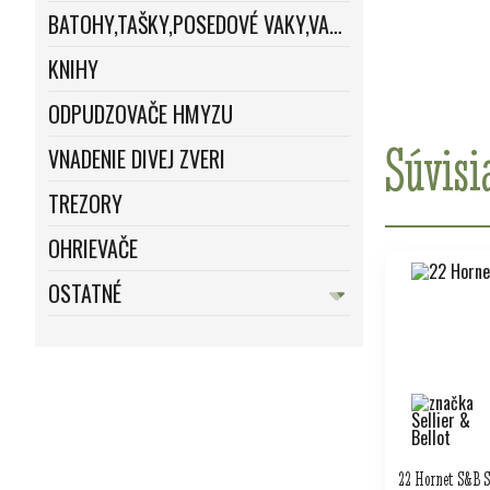
BATOHY,TAŠKY,POSEDOVÉ VAKY,VAKY
KNIHY
ODPUDZOVAČE HMYZU
Súvisi
VNADENIE DIVEJ ZVERI
TREZORY
OHRIEVAČE
OSTATNÉ
22 Hornet S&B 