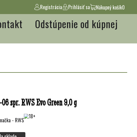
Registrácia
Prihlásiť sa
Nákupný košík
0
ontakt
Odstúpenie od kúpnej
-06 spr. RWS Evo Green 9,0 g
Na sklade