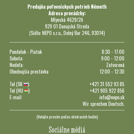
Predajňa poľovníckych potrieb Németh
Adresa prevádzky:
Mlynská 4629/2A
929 01 Dunajská Streda
(Sídlo: NEPO s.r.o., Dolný Bar 246, 93014)
Pondelok - Piatok
8:30 - 17:00
Sobota:
9:00 - 12:00
Nedeľa:
Zatvorená
Obednajšia prestávka
12:00 - 12:30
Tel (SK
):
+421 31 552 93 85
Tel (HU
):
+421 905 922 856
E-mail:
info@nepo.sk
Wir sprechen Deutsch.
(Volajte prosím počas otváracích hodín)
Sociálne médiá