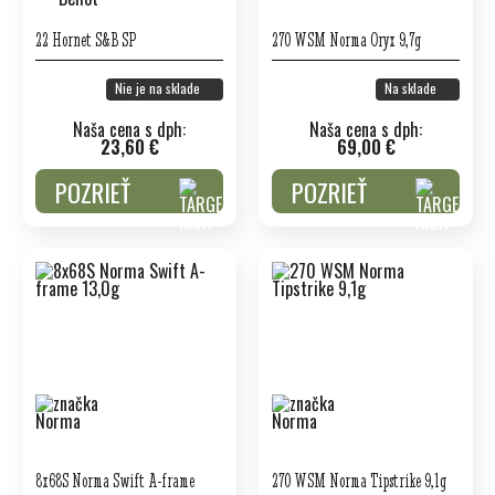
22 Hornet S&B SP
270 WSM Norma Oryx 9,7g
Nie je na sklade
Na sklade
Naša cena s dph:
Naša cena s dph:
23,60 €
69,00 €
POZRIEŤ
POZRIEŤ
8x68S Norma Swift A-frame
270 WSM Norma Tipstrike 9,1g