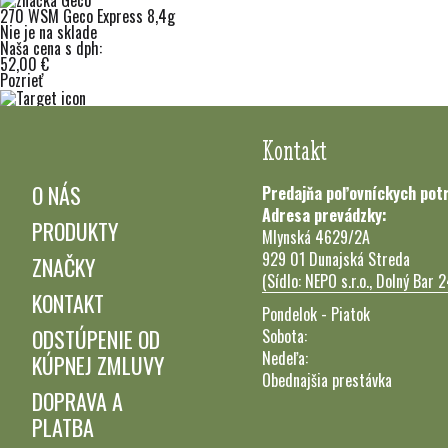
270 WSM Geco Express 8,4g
Nie je na sklade
Naša cena s dph:
52,00 €
Pozrieť
Kontakt
O NÁS
Predajňa poľovníckych pot
Adresa prevádzky:
PRODUKTY
Mlynská 4629/2A
929 01 Dunajská Streda
ZNAČKY
(Sídlo: NEPO s.r.o., Dolný Bar 
KONTAKT
Pondelok - Piatok
ODSTÚPENIE OD
Sobota:
Nedeľa:
KÚPNEJ ZMLUVY
Obednajšia prestávka
DOPRAVA A
PLATBA