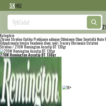
SK
HU
Search
z
Kategórie
Zbrane
Strelivo
Optika
Prebíjanie nábojov
Oblečenie
Obuv
Svietidlá
Nože
Odpudzovače hmyzu
Vnadenie divej zveri
Trezory
Ohrievače
Ostatné
Strelivo
/
270W Remington Accutip BT 130gr
270W Remington Accutip BT 130gr