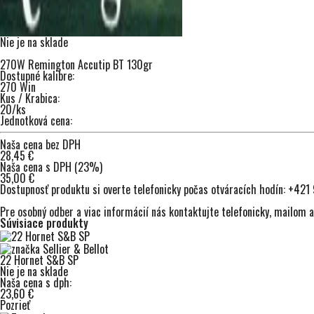
Nie je na sklade
270W Remington Accutip BT 130gr
Dostupné kalibre:
270 Win
Kus / Krabica:
20/ks
Jednotková cena:
Naša cena bez DPH
28,45 €
Naša cena s DPH (23%)
35,00 €
Dostupnosť produktu si overte telefonicky počas otváracích hodín:
+421 
Pre osobný odber a viac informácií nás kontaktujte
telefonicky
,
mailom
a
Súvisiace produkty
22 Hornet S&B SP
Nie je na sklade
Naša cena s dph:
23,60 €
Pozrieť