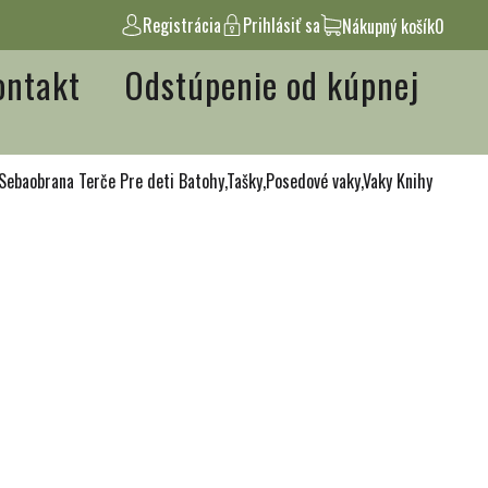
Registrácia
Prihlásiť sa
Nákupný košík
0
ontakt
Odstúpenie od kúpnej
Sebaobrana
Terče
Pre deti
Batohy,Tašky,Posedové vaky,Vaky
Knihy