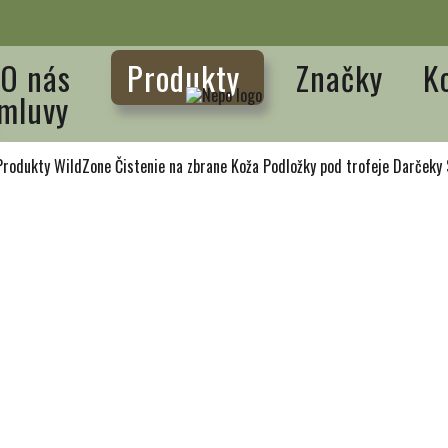
O nás
Produkty
Značky
K
mluvy
Produkty WildZone
Čistenie na zbrane
Koža
Podložky pod trofeje
Darčeky