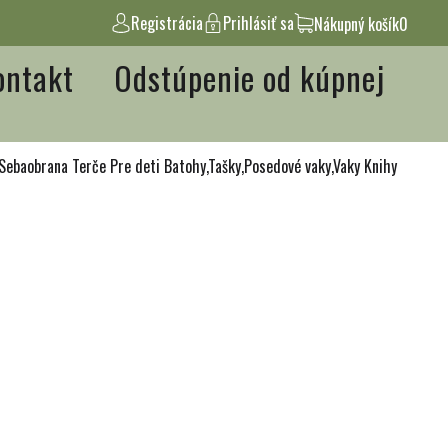
Registrácia
Prihlásiť sa
Nákupný košík
0
ontakt
Odstúpenie od kúpnej
Sebaobrana
Terče
Pre deti
Batohy,Tašky,Posedové vaky,Vaky
Knihy