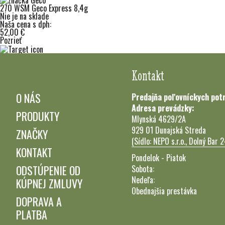
270 WSM Geco Express 8,4g
Nie je na sklade
Naša cena s dph:
52,00 €
Pozrieť
Kontakt
O NÁS
Predajňa poľovníckych pot
Adresa prevádzky:
PRODUKTY
Mlynská 4629/2A
929 01 Dunajská Streda
ZNAČKY
(Sídlo: NEPO s.r.o., Dolný Bar 
KONTAKT
Pondelok - Piatok
ODSTÚPENIE OD
Sobota:
Nedeľa:
KÚPNEJ ZMLUVY
Obednajšia prestávka
DOPRAVA A
PLATBA