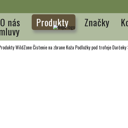
O nás
Produkty
Značky
K
mluvy
Produkty WildZone
Čistenie na zbrane
Koža
Podložky pod trofeje
Darčeky