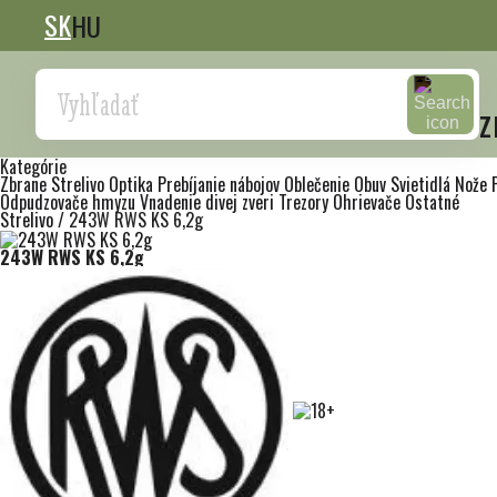
SK
HU
Search
z
Kategórie
Zbrane
Strelivo
Optika
Prebíjanie nábojov
Oblečenie
Obuv
Svietidlá
Nože
Odpudzovače hmyzu
Vnadenie divej zveri
Trezory
Ohrievače
Ostatné
Strelivo
/
243W RWS KS 6,2g
243W RWS KS 6,2g