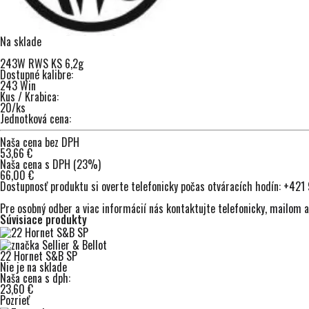
Na sklade
243W RWS KS 6,2g
Dostupné kalibre:
243 Win
Kus / Krabica:
20/ks
Jednotková cena:
Naša cena bez DPH
53,66 €
Naša cena s DPH (23%)
66,00 €
Dostupnosť produktu si overte telefonicky počas otváracích hodín:
+421 
Pre osobný odber a viac informácií nás kontaktujte
telefonicky
,
mailom
a
Súvisiace produkty
22 Hornet S&B SP
Nie je na sklade
Naša cena s dph:
23,60 €
Pozrieť