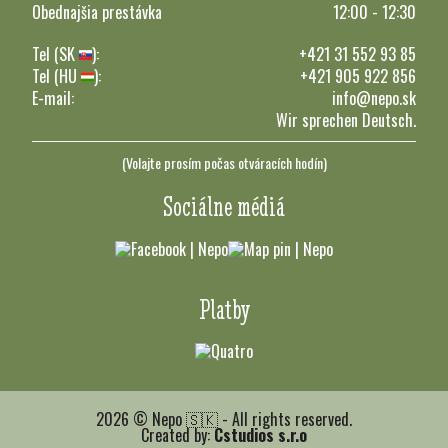
Obednajšia prestávka
12:00 - 12:30
Tel (SK
):
+421 31 552 93 85
Tel (HU
):
+421 905 922 856
E-mail:
info@nepo.sk
Wir sprechen Deutsch.
(Volajte prosím počas otváracích hodín)
Sociálne médiá
Platby
2026 © Nepo 🇸🇰 - All rights reserved.
Created by:
Cstudios s.r.o