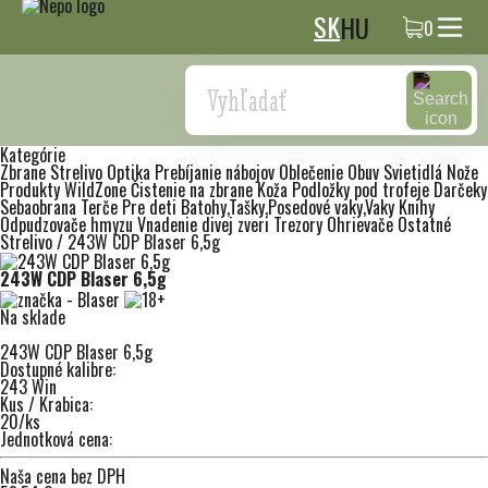
SK
HU
0
Search
Kategórie
Zbrane
Strelivo
Optika
Prebíjanie nábojov
Oblečenie
Obuv
Svietidlá
Nože
Produkty WildZone
Čistenie na zbrane
Koža
Podložky pod trofeje
Darčeky
Sebaobrana
Terče
Pre deti
Batohy,Tašky,Posedové vaky,Vaky
Knihy
Odpudzovače hmyzu
Vnadenie divej zveri
Trezory
Ohrievače
Ostatné
Strelivo
/
243W CDP Blaser 6,5g
243W CDP Blaser 6,5g
Na sklade
243W CDP Blaser 6,5g
Dostupné kalibre:
243 Win
Kus / Krabica:
20/ks
Jednotková cena:
Naša cena bez DPH