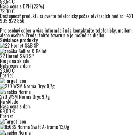
58,54 €
Naša cena s DPH (23%)
72,00 €
Dostupnosť produktu si overte telefonicky počas otváracích hodín:
+421
905 922 856
.
Pre osobný odber a viac informácií nás kontaktujte
telefonicky
,
mailom
alebo osobne. Predaj tohto tovaru nie je možné na diaľku.
Súvisiace produkty
22 Hornet S&B SP
Nie je na sklade
Naša cena s dph:
23,60 €
Pozrieť
270 WSM Norma Oryx 9,7g
Na sklade
Naša cena s dph:
69,00 €
Pozrieť