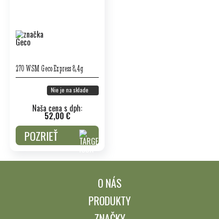
270 WSM Geco Express 8,4g
Nie je na sklade
Naša cena s dph:
52,00 €
POZRIEŤ
O NÁS
PRODUKTY
ZNAČKY