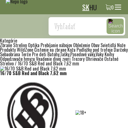
SK
HU
0
Search
Kategórie
Zbrane
Strelivo
Optika
Prebíjanie nábojov
Oblečenie
Obuv
Svietidlá
Nože
Produkty WildZone
Čistenie na zbrane
Koža
Podložky pod trofeje
Darčeky
Sebaobrana
Terče
Pre deti
Batohy,Tašky,Posedové vaky,Vaky
Knihy
Odpudzovače hmyzu
Vnadenie divej zveri
Trezory
Ohrievače
Ostatné
Strelivo
/
16/70 S&B Red and Black 7,62 mm
16/70 S&B Red and Black 7,62 mm