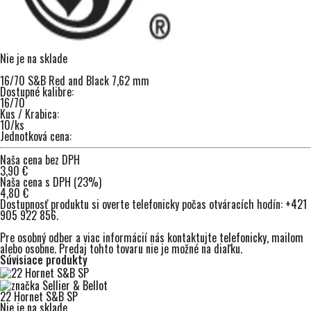
Nie je na sklade
16/70 S&B Red and Black 7,62 mm
Dostupné kalibre:
16/70
Kus / Krabica:
10/ks
Jednotková cena:
Naša cena bez DPH
3,90 €
Naša cena s DPH (23%)
4,80 €
Dostupnosť produktu si overte telefonicky počas otváracích hodín:
+421
905 922 856
.
Pre osobný odber a viac informácií nás kontaktujte
telefonicky
,
mailom
alebo osobne. Predaj tohto tovaru nie je možné na diaľku.
Súvisiace produkty
22 Hornet S&B SP
Nie je na sklade