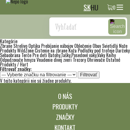
SK
HU
0
Search
Kategórie
Zbrane
Strelivo
Optika
Prebíjanie nábojov
Oblečenie
Obuv
Svietidlá
Nože
Produkty WildZone
Čistenie na zbrane
Koža
Podložky pod trofeje
Darčeky
Sebaobrana
Terče
Pre deti
Batohy,Tašky,Posedové vaky,Vaky
Knihy
Odpudzovače hmyzu
Vnadenie divej zveri
Trezory
Ohrievače
Ostatné
Produkty / Hart
Filtrovať značky:
Filtrovať
V tejto kategórii nie sú žiadne produkty.
O NÁS
PRODUKTY
ZNAČKY
KONTAKT