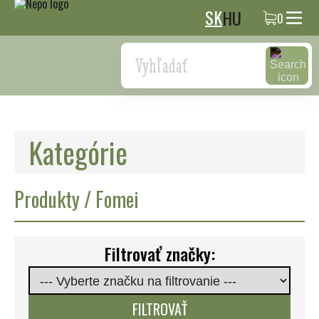
SK
HU
0
Search
Kategórie
Produkty / Fomei
Filtrovať značky:
FILTROVAŤ