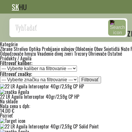
SK
HU
Search
z
Kategórie
Zbrane
Strelivo
Optika
Prebíjanie nábojov
Oblečenie
Obuv
Svietidlá
Nože
Odpudzovače hmyzu
Vnadenie divej zveri
Trezory
Ohrievače
Ostatné
Produkty / Aguila
Filtrovať kaliber:
Filtrovať značky:
Filtrovať
22 LR Aguila Interceptor 40gr/2,59g CP HP
Na sklade
Naša cena s dph:
14,00 €
Pozrieť