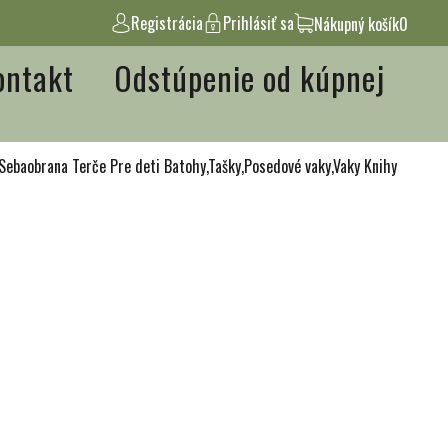
Registrácia
Prihlásiť sa
Nákupný košík
0
ontakt
Odstúpenie od kúpnej
Sebaobrana
Terče
Pre deti
Batohy,Tašky,Posedové vaky,Vaky
Knihy