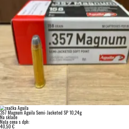
357 Magnum Aguila Semi-Jacketed SP 10,24g
Na sklade
Naša cena s dph:
40,50 €