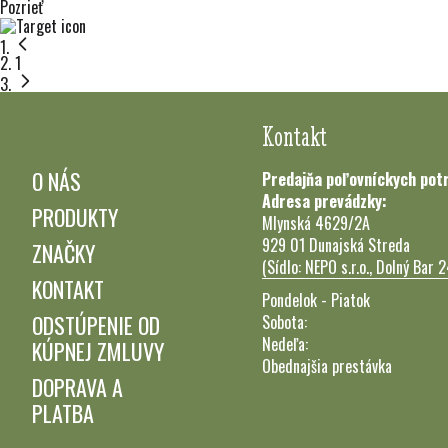
Pozrieť
Práve čítate stránku
1
Kontakt
O NÁS
Predajňa poľovníckych pot
Adresa prevádzky:
PRODUKTY
Mlynská 4629/2A
929 01 Dunajská Streda
ZNAČKY
(Sídlo: NEPO s.r.o., Dolný Bar 
KONTAKT
Pondelok - Piatok
ODSTÚPENIE OD
Sobota:
Nedeľa:
KÚPNEJ ZMLUVY
Obednajšia prestávka
DOPRAVA A
PLATBA