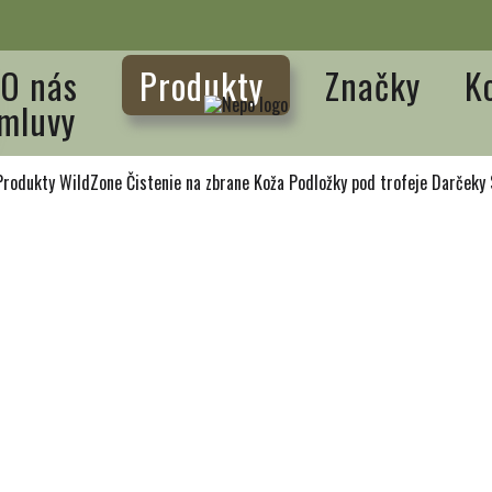
O nás
Produkty
Značky
K
mluvy
Produkty WildZone
Čistenie na zbrane
Koža
Podložky pod trofeje
Darčeky