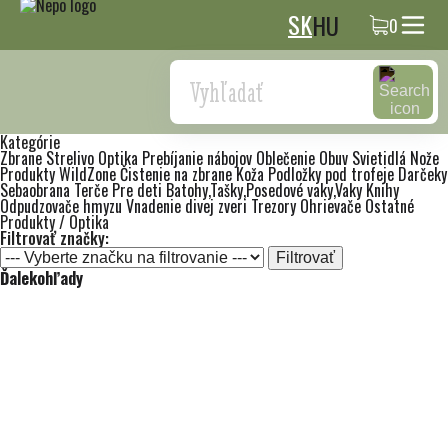
SK
HU
0
Search
Kategórie
Zbrane
Strelivo
Optika
Prebíjanie nábojov
Oblečenie
Obuv
Svietidlá
Nože
Produkty WildZone
Čistenie na zbrane
Koža
Podložky pod trofeje
Darčeky
Sebaobrana
Terče
Pre deti
Batohy,Tašky,Posedové vaky,Vaky
Knihy
Odpudzovače hmyzu
Vnadenie divej zveri
Trezory
Ohrievače
Ostatné
Produkty / Optika
Filtrovať značky:
Filtrovať
Ďalekohľady