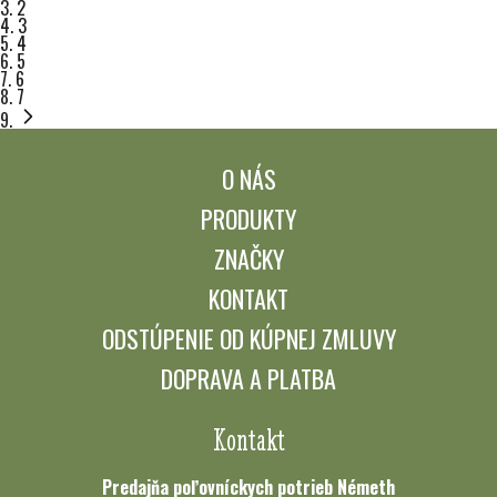
Práve čítate stránku
2
Stránka
3
Stránka
4
Stránka
5
Stránka
6
Stránka
7
O NÁS
PRODUKTY
ZNAČKY
KONTAKT
ODSTÚPENIE OD KÚPNEJ ZMLUVY
DOPRAVA A PLATBA
Kontakt
Predajňa poľovníckych potrieb Németh