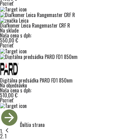
Pozrieť
Diaľkomer Leica Rangemaster CRF R
Na sklade
Naša cena s dph:
550,00 €
Pozrieť
Digitálna predsádka PARD FD1 850nm
Na objednávku
Naša cena s dph:
510,00 €
Pozrieť
Ďalšia strana
Stránka
1