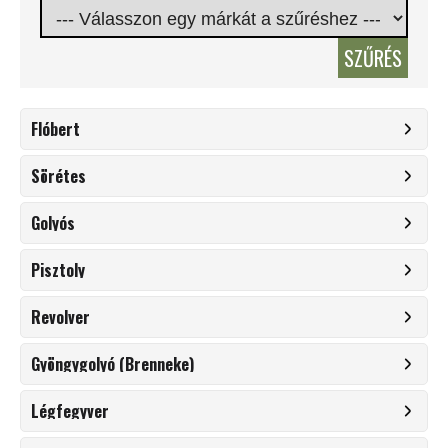
SZŰRÉS
Flóbert
Sörétes
Golyós
Pisztoly
Revolver
Gyöngygolyó (Brenneke)
Légfegyver