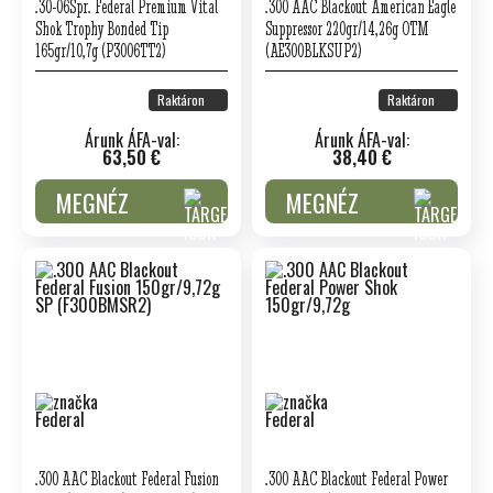
.30-06Spr. Federal Premium Vital
.300 AAC Blackout American Eagle
Shok Trophy Bonded Tip
Suppressor 220gr/14,26g OTM
165gr/10,7g (P3006TT2)
(AE300BLKSUP2)
Raktáron
Raktáron
Árunk ÁFA-val:
Árunk ÁFA-val:
63,50 €
38,40 €
MEGNÉZ
MEGNÉZ
.300 AAC Blackout Federal Fusion
.300 AAC Blackout Federal Power