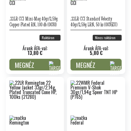
.22LR CCI Mini-Mag 40gr/2,59g
.22LR CCI Standard Velocity
Copper-Plated RN, 100 db (0030)
40gr/2,59g LRN, 50 ks (0035EU)
Raktáron
Nincs raktáron
Árunk ÁFA-val:
Árunk ÁFA-val:
13,80 €
5,80 €
MEGNÉZ
MEGNÉZ