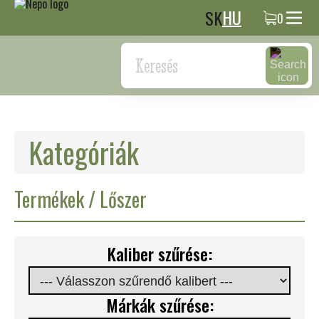
HU
SK
0
Keresés
Kategóriák
Termékek / Lőszer
Kaliber szűrése:
Márkák szűrése: