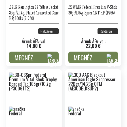
.22LR Remington 22 Yellow Jacket
.22WMR Federal Premium V-Shok
33gr/2,14g, Plated Truncated Cone
30gr/1,94g Speer TNT HP (P765)
HP, 100ks (21280)
Raktáron
Raktáron
Árunk ÁFA-val:
Árunk ÁFA-val:
14,80 €
22,00 €
MEGNÉZ
MEGNÉZ