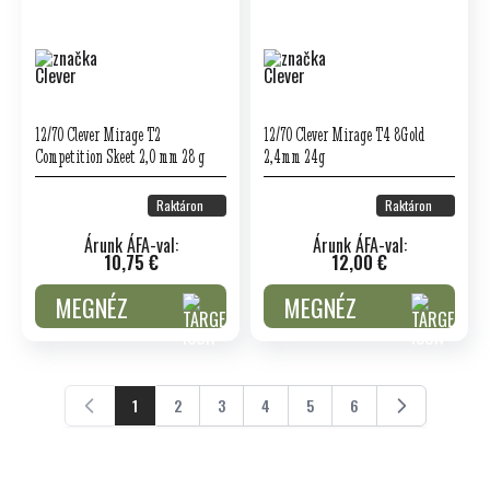
12/70 Clever Mirage T2
12/70 Clever Mirage T4 8Gold
Competition Skeet 2,0 mm 28 g
2,4mm 24g
Raktáron
Raktáron
Árunk ÁFA-val:
Árunk ÁFA-val:
10,75 €
12,00 €
MEGNÉZ
MEGNÉZ
1
2
3
4
5
6
Jelenleg ezt az oldalt olvassa
Oldal
Oldal
Oldal
Oldal
Oldal