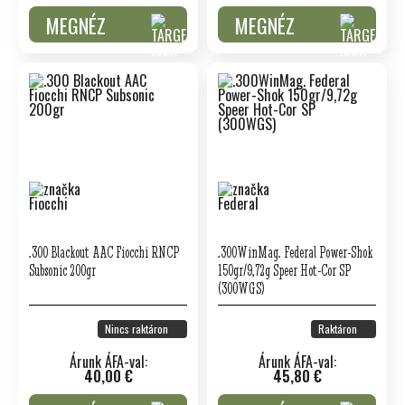
MEGNÉZ
MEGNÉZ
.300 Blackout AAC Fiocchi RNCP
.300WinMag. Federal Power-Shok
Subsonic 200gr
150gr/9,72g Speer Hot-Cor SP
(300WGS)
Nincs raktáron
Raktáron
Árunk ÁFA-val:
Árunk ÁFA-val:
40,00 €
45,80 €