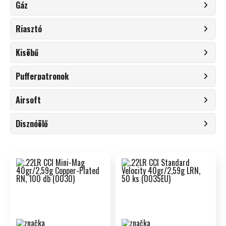
Gáz
Riasztó
Kisöbű
Pufferpatronok
Airsoft
Disznóölő