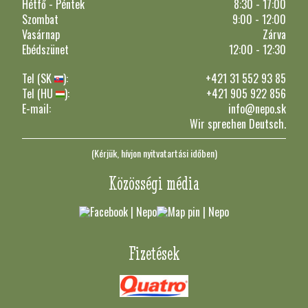
Hétfő - Péntek
8:30 - 17:00
Szombat
9:00 - 12:00
Vasárnap
Zárva
Ebédszünet
12:00 - 12:30
Tel (SK
):
+421 31 552 93 85
Tel (HU
):
+421 905 922 856
E-mail:
info@nepo.sk
Wir sprechen Deutsch.
(Kérjük, hívjon nyitvatartási időben)
Közösségi média
Fizetések