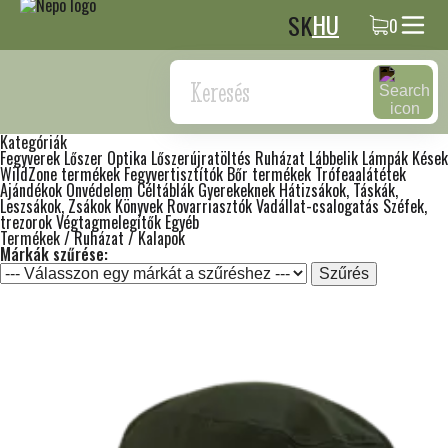
HU
SK
0
Keresés
Kategóriák
Fegyverek
Lőszer
Optika
Lőszerújratöltés
Ruházat
Lábbelik
Lámpák
Kések
WildZone termékek
Fegyvertisztítók
Bőr termékek
Trófeaalátétek
Ajándékok
Önvédelem
Céltáblák
Gyerekeknek
Hátizsákok, Táskák,
Leszsákok, Zsákok
Könyvek
Rovarriasztók
Vadállat-csalogatás
Széfek,
trezorok
Végtagmelegítők
Egyéb
Termékek
/ Ruházat
/ Kalapok
Márkák szűrése:
Szűrés