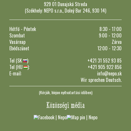
929 01 Dunajská Streda
(Székhely: NEPO s.r.o., Dolný Bar 246, 930 14)
Hétfő - Péntek
8:30 - 17:00
Szombat
9:00 - 12:00
Vasárnap
Zárva
Ebédszünet
12:00 - 12:30
Tel (SK
):
+421 31 552 93 85
Tel (HU
):
+421 905 922 856
E-mail:
info@nepo.sk
Wir sprechen Deutsch.
(Kérjük, hívjon nyitvatartási időben)
Közösségi média