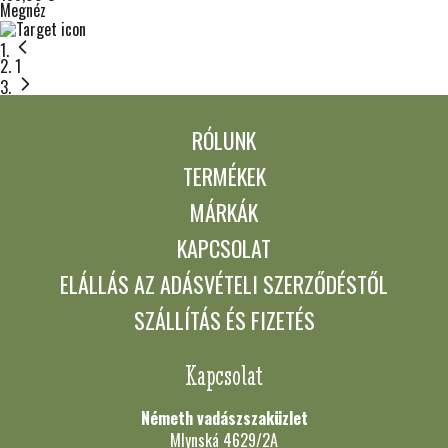
Megnéz
Jelenleg ezt az oldalt olvassa
1
RÓLUNK
TERMÉKEK
MÁRKÁK
KAPCSOLAT
ELÁLLÁS AZ ADÁSVÉTELI SZERZŐDÉSTŐL
SZÁLLÍTÁS ÉS FIZETÉS
Kapcsolat
Németh vadászszaküzlet
Mlynská 4629/2A