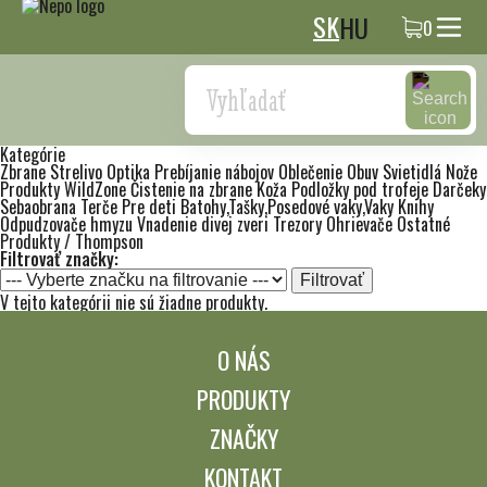
SK
HU
0
Search
Kategórie
Zbrane
Strelivo
Optika
Prebíjanie nábojov
Oblečenie
Obuv
Svietidlá
Nože
Produkty WildZone
Čistenie na zbrane
Koža
Podložky pod trofeje
Darčeky
Sebaobrana
Terče
Pre deti
Batohy,Tašky,Posedové vaky,Vaky
Knihy
Odpudzovače hmyzu
Vnadenie divej zveri
Trezory
Ohrievače
Ostatné
Produkty / Thompson
Filtrovať značky:
Filtrovať
V tejto kategórii nie sú žiadne produkty.
O NÁS
PRODUKTY
ZNAČKY
KONTAKT