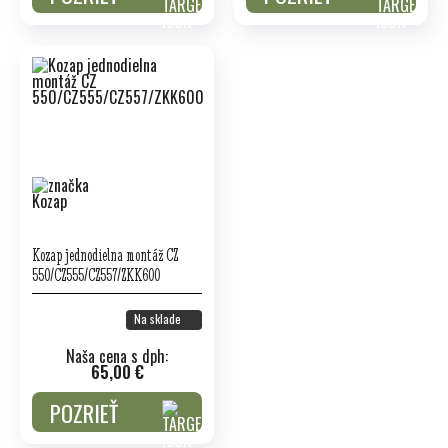
Kozap jednodielna montáž CZ
550/CZ555/CZ557/ZKK600
Na sklade
Naša cena s dph:
65,00 €
POZRIEŤ