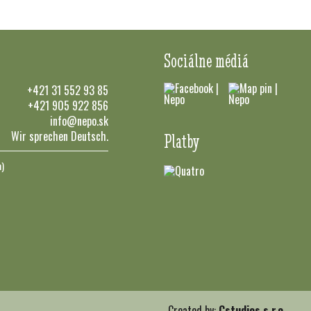
Sociálne médiá
+421 31 552 93 85
+421 905 922 856
info@nepo.sk
Wir sprechen Deutsch.
Platby
n)
Created by:
Cstudios s.r.o