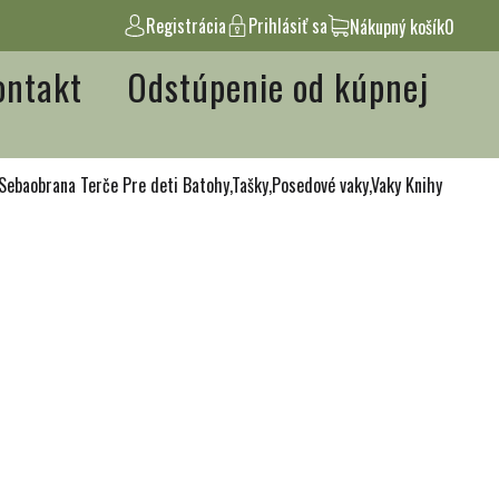
Registrácia
Prihlásiť sa
Nákupný košík
0
ontakt
Odstúpenie od kúpnej
Sebaobrana
Terče
Pre deti
Batohy,Tašky,Posedové vaky,Vaky
Knihy