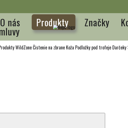
O nás
Produkty
Značky
K
mluvy
Produkty WildZone
Čistenie na zbrane
Koža
Podložky pod trofeje
Darčeky