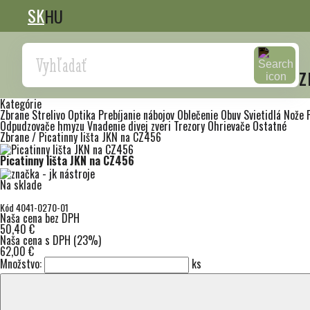
SK
HU
Search
z
Kategórie
Zbrane
Strelivo
Optika
Prebíjanie nábojov
Oblečenie
Obuv
Svietidlá
Nože
Odpudzovače hmyzu
Vnadenie divej zveri
Trezory
Ohrievače
Ostatné
Zbrane
/
Picatinny lišta JKN na CZ456
Picatinny lišta JKN na CZ456
Na sklade
Kód 4041-0270-01
Naša cena bez DPH
50,40 €
Naša cena s DPH (23%)
62,00 €
Množstvo:
ks