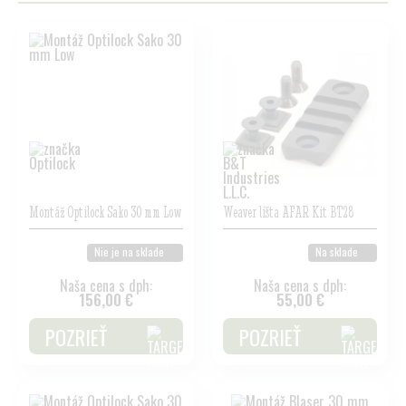
Montáž Optilock Sako 30 mm Low
Weaver lišta AFAR Kit BT28
Nie je na sklade
Na sklade
Naša cena s dph:
Naša cena s dph:
156,00 €
55,00 €
POZRIEŤ
POZRIEŤ