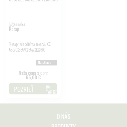
Kozap jednodielna montáž CZ
550/CZ555/CZ557/ZKK600
Na sklade
Naša cena s dph:
65,00 €
POZRIEŤ
O NÁS
PRODUKTY