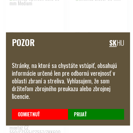
POZOR
SK
HU
Montáž Optilock Sako 30 mm
Montáž Blaser 30 mm
Medium
Stránky, na ktoré sa chystáte vstúpiť, obsahujú
informácie určené len pre odbornú verejnosť v
Nie je na sklade
Na sklade
oblasti zbraní a streliva. Vyhlasujem, že som
Naša cena s dph:
Naša cena s dph:
držiteľom zbrojného preukazu alebo zbrojnej
156,00 €
345,00 €
licencie.
POZRIEŤ
POZRIEŤ
ODMIETNUŤ
PRIJAŤ