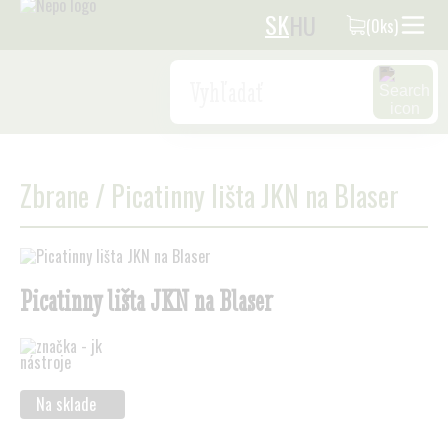
SK
HU
(0ks)
Search
Zbrane
/
Picatinny lišta JKN na Blaser
Picatinny lišta JKN na Blaser
Na sklade